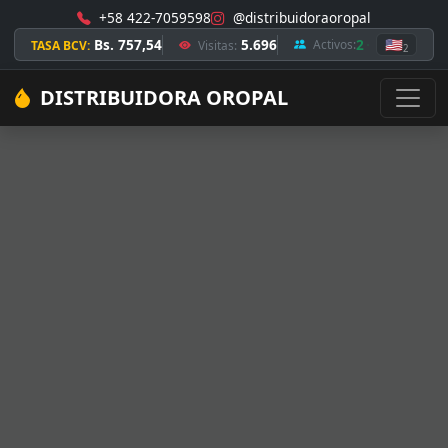
+58 422-7059598
@distribuidoraoropal
Bs. 757,54
5.696
2
🇺🇸
Activos:
TASA BCV:
Visitas:
2
DISTRIBUIDORA OROPAL