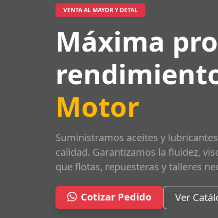
VENTA AL MAYOR Y DETAL
Máxima pro
rendimiento
Motor
Suministramos aceites y lubricantes
calidad. Garantizamos la fluidez, vi
que flotas, repuesteras y talleres ne
Cotizar Pedido
Ver Catá