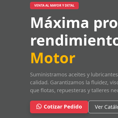
VENTA AL MAYOR Y DETAL
Máxima pro
rendimiento
Motor
Suministramos aceites y lubricantes
calidad. Garantizamos la fluidez, vi
que flotas, repuesteras y talleres ne
Cotizar Pedido
Ver Catá