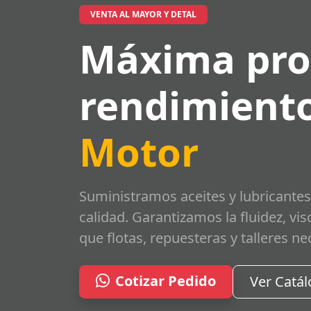
VENTA AL MAYOR Y DETAL
Máxima pro
rendimiento
Motor
Suministramos aceites y lubricantes
calidad. Garantizamos la fluidez, vi
que flotas, repuesteras y talleres ne
Cotizar Pedido
Ver Catá