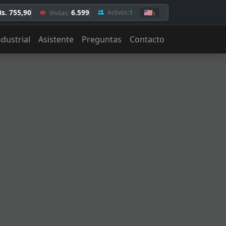
Bs. 755,90
6.599
1
🇺🇸
Activos:
Visitas:
1
ndustrial
Asistente
Preguntas
Contacto