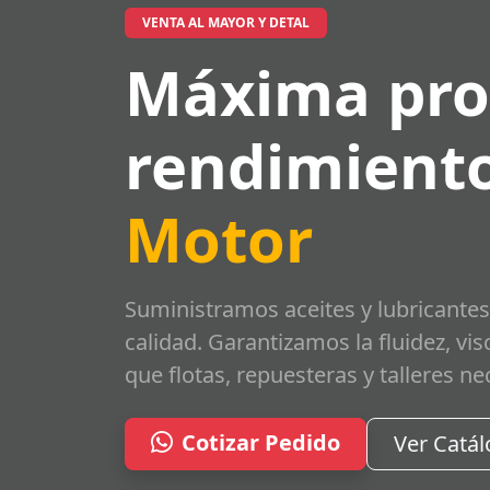
VENTA AL MAYOR Y DETAL
Máxima pro
rendimiento
Motor
Suministramos aceites y lubricantes
calidad. Garantizamos la fluidez, vi
que flotas, repuesteras y talleres ne
Cotizar Pedido
Ver Catá