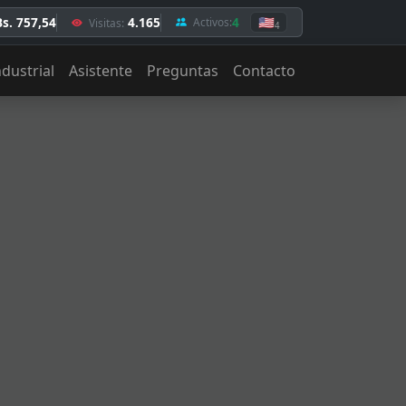
Bs. 757,54
4.165
4
🇺🇸
Activos:
Visitas:
4
ndustrial
Asistente
Preguntas
Contacto