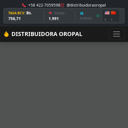
+58 422-7059598
@distribuidoraoropal
Bs.
🇺🇸
🇨🇳
TASA BCV:
Visitas:
6
756,71
1.991
Activos:
5
1
DISTRIBUIDORA OROPAL