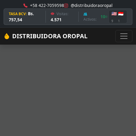
+58 422-7059598
@distribuidoraoropal
Bs.
🇺🇸
🇮🇩
TASA BCV:
Visitas:
10
757,54
4.571
Activos:
9
1
DISTRIBUIDORA OROPAL