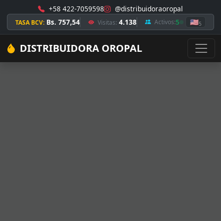
+58 422-7059598
@distribuidoraoropal
Bs. 757,54
4.138
5
🇺🇸
Activos:
TASA BCV:
Visitas:
5
DISTRIBUIDORA OROPAL