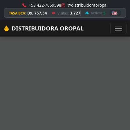
+58 422-7059598
@distribuidoraoropal
Bs. 757,54
3.727
5
🇺🇸
Activos:
TASA BCV:
Visitas:
5
DISTRIBUIDORA OROPAL