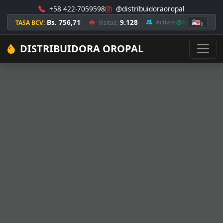
+58 422-7059598
@distribuidoraoropal
Bs. 756,71
9.128
8
🇺🇸
Activos:
TASA BCV:
Visitas:
8
DISTRIBUIDORA OROPAL