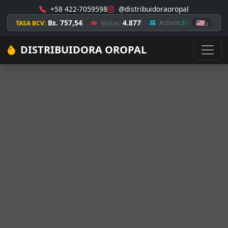
+58 422-7059598
@distribuidoraoropal
Bs. 757,54
4.877
3
🇺🇸
Activos:
TASA BCV:
Visitas:
3
DISTRIBUIDORA OROPAL