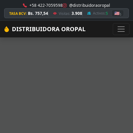
+58 422-7059598
@distribuidoraoropal
Bs. 757,54
3.908
5
🇺🇸
Activos:
TASA BCV:
Visitas:
5
DISTRIBUIDORA OROPAL