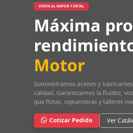
VENTA AL MAYOR Y DETAL
Máxima pro
rendimiento
Motor
Suministramos aceites y lubricantes
calidad. Garantizamos la fluidez, vi
que flotas, repuesteras y talleres ne
Cotizar Pedido
Ver Catá