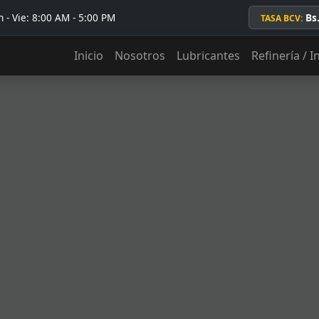
 - Vie: 8:00 AM - 5:00 PM
Bs
TASA BCV:
Inicio
Nosotros
Lubricantes
Refinería / I