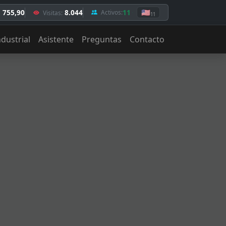
. 755,90
8.044
11
🇺🇸
Activos:
Visitas:
11
ndustrial
Asistente
Preguntas
Contacto