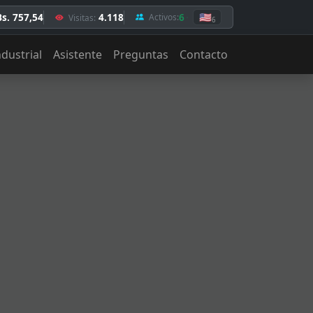
Bs. 757,54
4.118
6
🇺🇸
Activos:
Visitas:
6
ndustrial
Asistente
Preguntas
Contacto