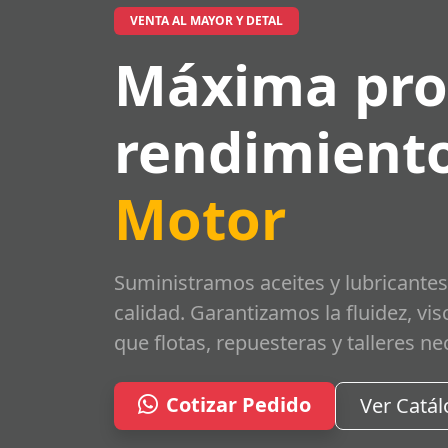
VENTA AL MAYOR Y DETAL
Máxima pro
rendimiento
Motor
Suministramos aceites y lubricantes
calidad. Garantizamos la fluidez, vi
que flotas, repuesteras y talleres ne
Cotizar Pedido
Ver Catá