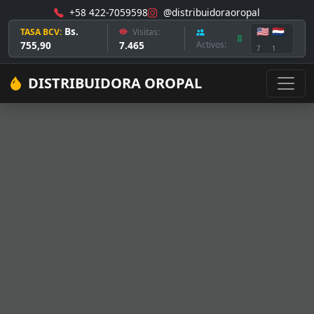
+58 422-7059598
@distribuidoraoropal
Bs.
🇺🇸
🇳🇱
TASA BCV:
Visitas:
8
755,90
7.465
Activos:
7
1
DISTRIBUIDORA OROPAL