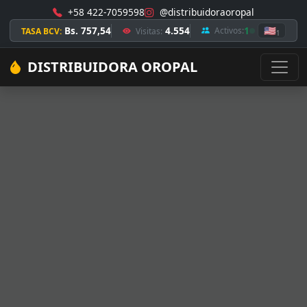
+58 422-7059598
@distribuidoraoropal
Bs. 757,54
4.554
1
🇺🇸
Activos:
TASA BCV:
Visitas:
1
DISTRIBUIDORA OROPAL