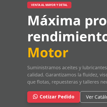
VENTA AL MAYOR Y DETAL
Máxima pro
rendimiento
Motor
Suministramos aceites y lubricantes
calidad. Garantizamos la fluidez, vi
que flotas, repuesteras y talleres ne
Cotizar Pedido
Ver Catá