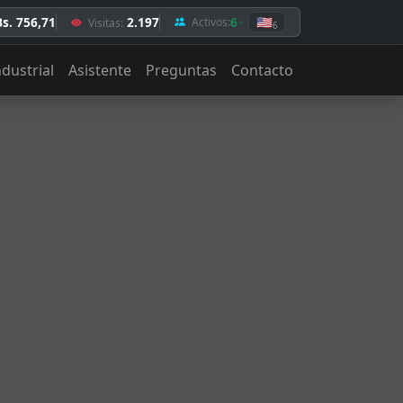
Bs. 756,71
2.197
6
🇺🇸
Activos:
Visitas:
6
ndustrial
Asistente
Preguntas
Contacto