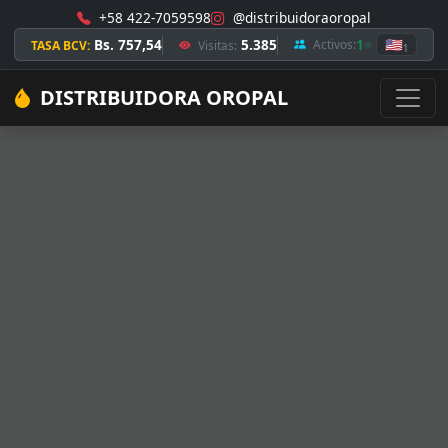
+58 422-7059598
@distribuidoraoropal
Bs. 757,54
5.385
1
🇺🇸
Activos:
TASA BCV:
Visitas:
1
DISTRIBUIDORA OROPAL