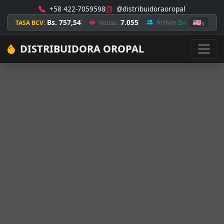
+58 422-7059598
@distribuidoraoropal
Bs. 757,54
7.055
3
🇺🇸
Activos:
TASA BCV:
Visitas:
3
DISTRIBUIDORA OROPAL