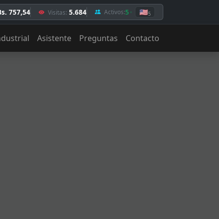
Bs. 757,54
5.684
5
🇺🇸
Activos:
Visitas:
5
ndustrial
Asistente
Preguntas
Contacto