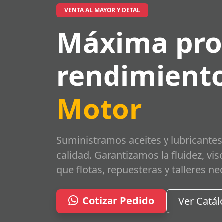
VENTA AL MAYOR Y DETAL
Máxima pro
rendimiento
Motor
Suministramos aceites y lubricantes
calidad. Garantizamos la fluidez, vi
que flotas, repuesteras y talleres ne
Cotizar Pedido
Ver Catá