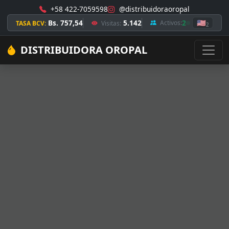
+58 422-7059598
@distribuidoraoropal
Bs. 757,54
5.142
2
🇺🇸
Activos:
TASA BCV:
Visitas:
2
DISTRIBUIDORA OROPAL