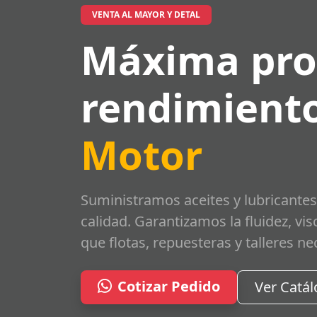
VENTA AL MAYOR Y DETAL
Máxima pro
rendimiento
Motor
Suministramos aceites y lubricantes
calidad. Garantizamos la fluidez, vi
que flotas, repuesteras y talleres ne
Cotizar Pedido
Ver Catá