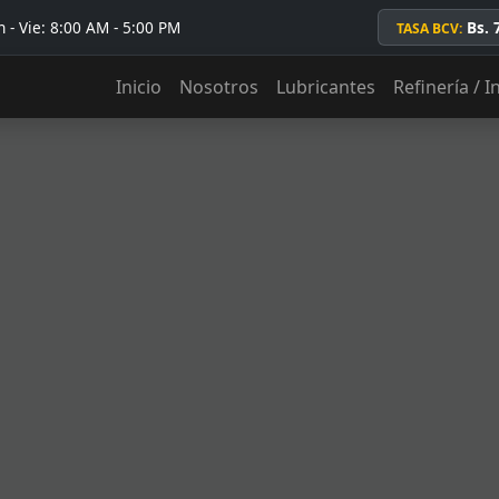
 - Vie: 8:00 AM - 5:00 PM
Bs. 
TASA BCV:
Inicio
Nosotros
Lubricantes
Refinería / I