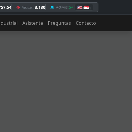
757,54
3.130
5
🇺🇸
🇸🇬
Activos:
Visitas:
4
1
ndustrial
Asistente
Preguntas
Contacto