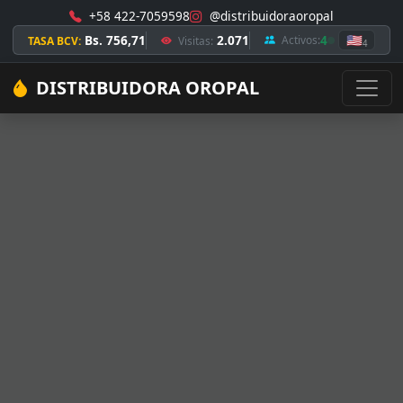
+58 422-7059598
@distribuidoraoropal
Bs. 756,71
2.071
4
🇺🇸
Activos:
TASA BCV:
Visitas:
4
DISTRIBUIDORA OROPAL