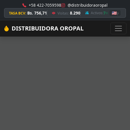
+58 422-7059598
@distribuidoraoropal
Bs. 756,71
8.290
7
🇺🇸
Activos:
TASA BCV:
Visitas:
7
DISTRIBUIDORA OROPAL