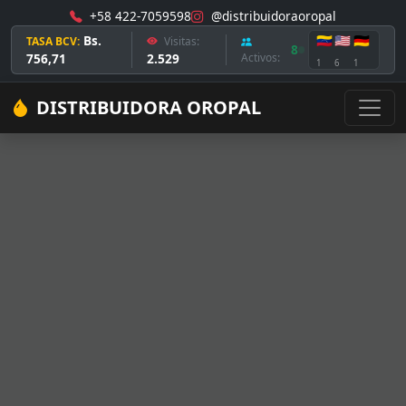
+58 422-7059598
@distribuidoraoropal
Bs.
🇻🇪
🇺🇸
🇩🇪
TASA BCV:
Visitas:
8
756,71
2.529
Activos:
1
6
1
DISTRIBUIDORA OROPAL