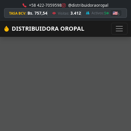
+58 422-7059598
@distribuidoraoropal
Bs. 757,54
3.412
5
🇺🇸
Activos:
TASA BCV:
Visitas:
5
DISTRIBUIDORA OROPAL