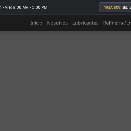
 - Vie: 8:00 AM - 5:00 PM
Bs. 
TASA BCV:
Inicio
Nosotros
Lubricantes
Refinería / I