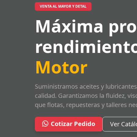
VENTA AL MAYOR Y DETAL
Máxima pro
rendimiento
Motor
Suministramos aceites y lubricantes
calidad. Garantizamos la fluidez, vi
que flotas, repuesteras y talleres ne
Cotizar Pedido
Ver Catá