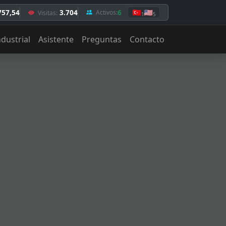
757,54
3.704
6
🇹🇷
🇺🇸
Activos:
Visitas:
1
5
ndustrial
Asistente
Preguntas
Contacto