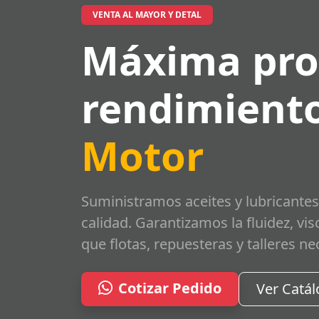
VENTA AL MAYOR Y DETAL
Máxima pro
rendimiento
Motor
Suministramos aceites y lubricantes
calidad. Garantizamos la fluidez, vi
que flotas, repuesteras y talleres ne
Cotizar Pedido
Ver Catá