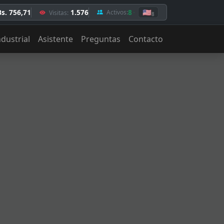
Bs. 756,71
1.576
8
🇺🇸
Activos:
Visitas:
8
ndustrial
Asistente
Preguntas
Contacto