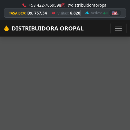
+58 422-7059598
@distribuidoraoropal
Bs. 757,54
6.828
4
🇺🇸
Activos:
TASA BCV:
Visitas:
4
DISTRIBUIDORA OROPAL