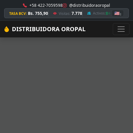
+58 422-7059598
@distribuidoraoropal
Bs. 755,90
7.778
8
🇺🇸
Activos:
TASA BCV:
Visitas:
8
DISTRIBUIDORA OROPAL