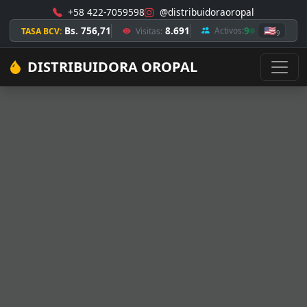
+58 422-7059598
@distribuidoraoropal
Bs. 756,71
8.691
9
🇺🇸
Activos:
TASA BCV:
Visitas:
9
DISTRIBUIDORA OROPAL