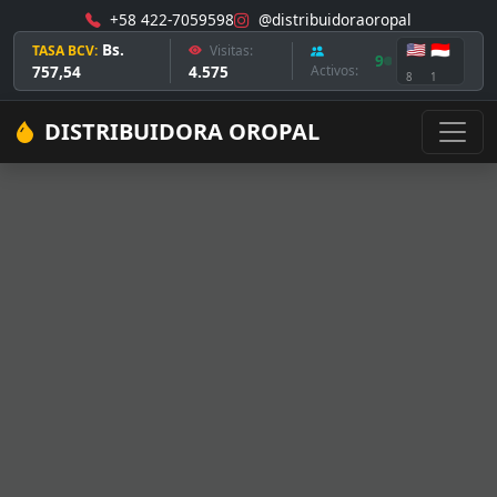
+58 422-7059598
@distribuidoraoropal
Bs.
🇺🇸
🇮🇩
TASA BCV:
Visitas:
9
757,54
4.575
Activos:
8
1
DISTRIBUIDORA OROPAL