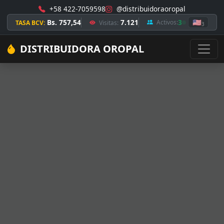
+58 422-7059598
@distribuidoraoropal
Bs. 757,54
7.121
3
🇺🇸
Activos:
TASA BCV:
Visitas:
3
DISTRIBUIDORA OROPAL