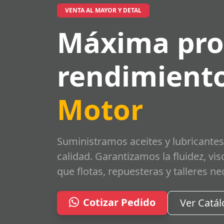
VENTA AL MAYOR Y DETAL
Máxima pro
rendimiento
Motor
Suministramos aceites y lubricantes
calidad. Garantizamos la fluidez, vi
que flotas, repuesteras y talleres ne
Cotizar Pedido
Ver Catá