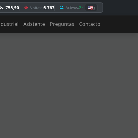
Bs. 755,90
6.763
2
🇺🇸
Activos:
Visitas:
2
ndustrial
Asistente
Preguntas
Contacto