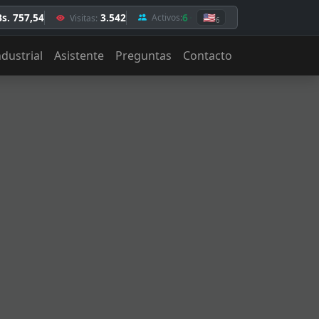
Bs. 757,54
3.542
6
🇺🇸
Activos:
Visitas:
6
ndustrial
Asistente
Preguntas
Contacto