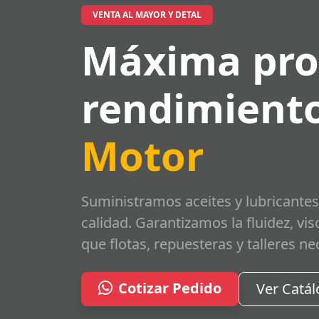
VENTA AL MAYOR Y DETAL
Máxima pro
rendimiento
Motor
Suministramos aceites y lubricantes
calidad. Garantizamos la fluidez, vi
que flotas, repuesteras y talleres ne
Cotizar Pedido
Ver Catá