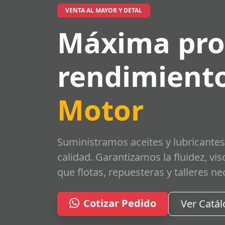
VENTA AL MAYOR Y DETAL
Máxima pro
rendimiento
Motor
Suministramos aceites y lubricantes
calidad. Garantizamos la fluidez, vi
que flotas, repuesteras y talleres ne
Cotizar Pedido
Ver Catá