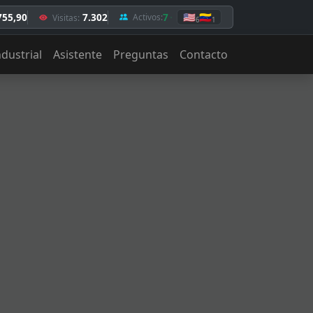
755,90
7.302
7
🇺🇸
🇻🇪
Activos:
Visitas:
6
1
ndustrial
Asistente
Preguntas
Contacto