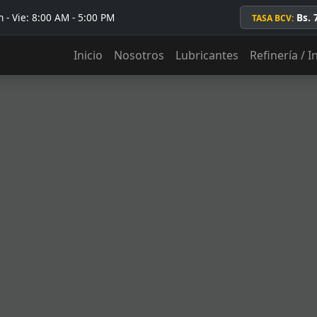
 - Vie: 8:00 AM - 5:00 PM
Bs. 
TASA BCV:
Inicio
Nosotros
Lubricantes
Refinería / I