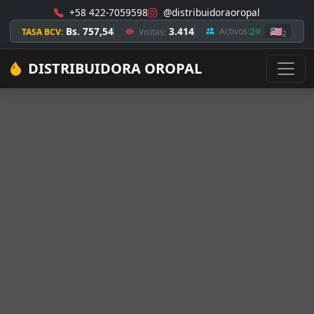
+58 422-7059598
@distribuidoraoropal
Bs. 757,54
3.414
2
🇺🇸
Activos:
TASA BCV:
Visitas:
2
DISTRIBUIDORA OROPAL