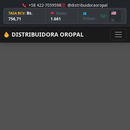
+58 422-7059598
@distribuidoraoropal
Bs.
🇺🇸
TASA BCV:
Visitas:
12
756,71
1.661
Activos:
12
DISTRIBUIDORA OROPAL