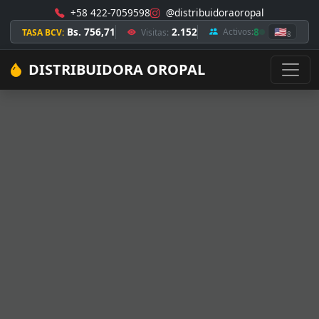
+58 422-7059598
@distribuidoraoropal
Bs. 756,71
2.152
8
🇺🇸
Activos:
TASA BCV:
Visitas:
8
DISTRIBUIDORA OROPAL