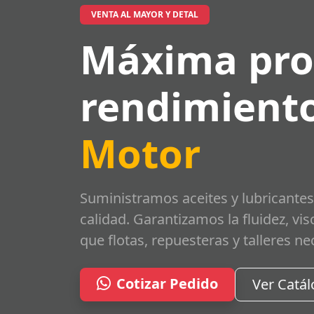
VENTA AL MAYOR Y DETAL
Máxima pro
rendimiento
Motor
Suministramos aceites y lubricantes
calidad. Garantizamos la fluidez, vi
que flotas, repuesteras y talleres ne
Cotizar Pedido
Ver Catá