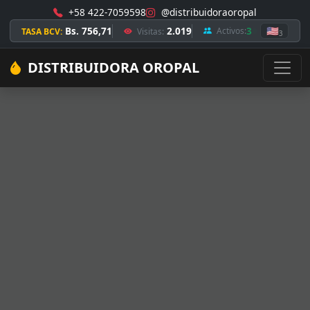
+58 422-7059598
@distribuidoraoropal
Bs. 756,71
2.019
3
🇺🇸
Activos:
TASA BCV:
Visitas:
3
DISTRIBUIDORA OROPAL