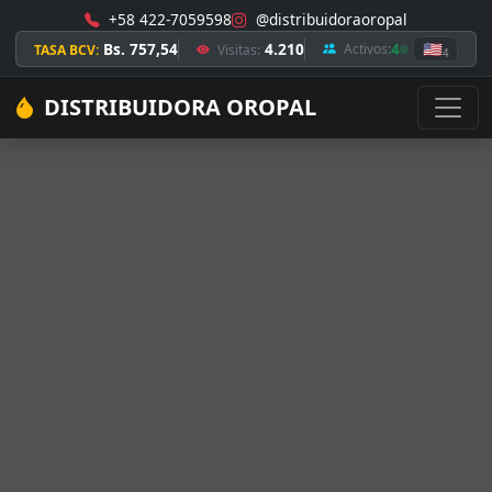
+58 422-7059598
@distribuidoraoropal
Bs. 757,54
4.210
4
🇺🇸
Activos:
TASA BCV:
Visitas:
4
DISTRIBUIDORA OROPAL