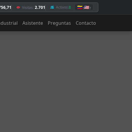
756,71
2.701
8
🇻🇪
🇺🇸
Activos:
Visitas:
1
7
ndustrial
Asistente
Preguntas
Contacto