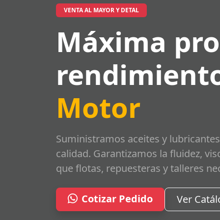
VENTA AL MAYOR Y DETAL
Máxima pro
rendimiento
Motor
Suministramos aceites y lubricantes
calidad. Garantizamos la fluidez, vi
que flotas, repuesteras y talleres ne
Cotizar Pedido
Ver Catá