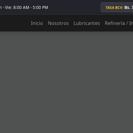
 - Vie: 8:00 AM - 5:00 PM
Bs. 
TASA BCV:
Inicio
Nosotros
Lubricantes
Refinería / I