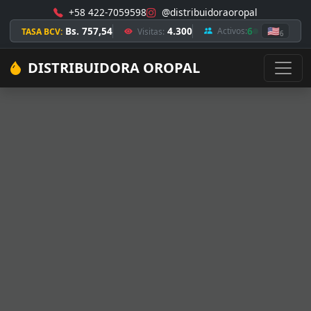
+58 422-7059598
@distribuidoraoropal
Bs. 757,54
4.300
6
🇺🇸
Activos:
TASA BCV:
Visitas:
6
DISTRIBUIDORA OROPAL