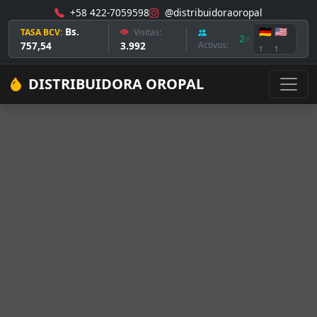
+58 422-7059598
@distribuidoraoropal
Bs.
🇩🇪
🇺🇸
TASA BCV:
Visitas:
2
757,54
3.992
Activos:
1
1
DISTRIBUIDORA OROPAL