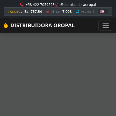
+58 422-7059598
@distribuidoraoropal
Bs. 757,54
7.008
1
🇺🇸
Activos:
TASA BCV:
Visitas:
1
DISTRIBUIDORA OROPAL