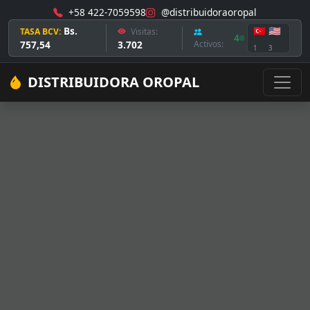
+58 422-7059598
@distribuidoraoropal
Bs.
🇹🇷
🇺🇸
TASA BCV:
Visitas:
4
757,54
3.702
Activos:
1
3
DISTRIBUIDORA OROPAL