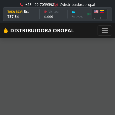
+58 422-7059598
@distribuidoraoropal
Bs.
🇺🇸
🇻🇪
TASA BCV:
Visitas:
8
757,54
4.444
Activos:
7
1
DISTRIBUIDORA OROPAL