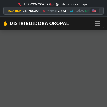
+58 422-7059598
@distribuidoraoropal
Bs. 755,90
7.773
5
🇺🇸
Activos:
TASA BCV:
Visitas:
5
DISTRIBUIDORA OROPAL