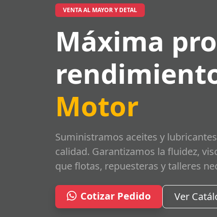
VENTA AL MAYOR Y DETAL
Máxima pro
rendimiento
Motor
Suministramos aceites y lubricantes
calidad. Garantizamos la fluidez, vi
que flotas, repuesteras y talleres ne
Cotizar Pedido
Ver Catá