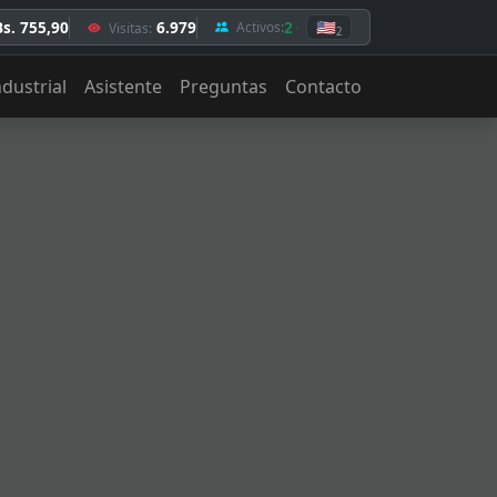
Bs. 755,90
6.979
2
🇺🇸
Activos:
Visitas:
2
ndustrial
Asistente
Preguntas
Contacto